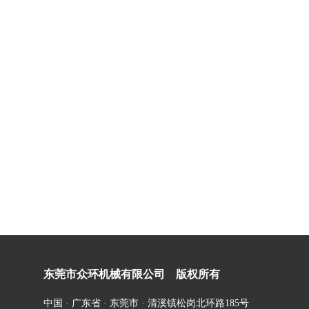
单名称
淬火设备
熔炼设备
产品中心
视频展示
成功案例
新闻资讯
关于我
|
|
|
|
|
|
|
东莞市众环机械有限公司 版权所有
中国 · 广东省 · 东莞市 ·
清溪镇松岗北环路185号