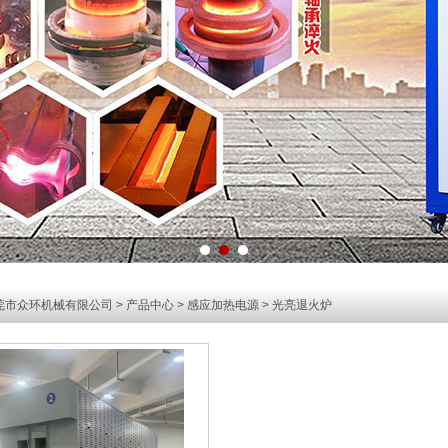
莞市众环机械有限公司
>
产品中心
>
感应加热电源
>
光亮退火炉