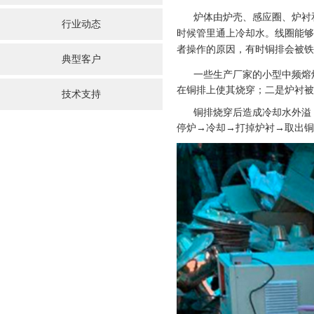
炉体由炉壳、感应圈、炉衬和
行业动态
时候管里通上冷却水。线圈能够
者操作的原因，有时铜排会被铁
典型客户
一些生产厂家的小型中频熔炼
在铜排上使其烧穿；二是炉衬被
技术支持
铜排烧穿后造成冷却水外溢，
停炉→冷却→打掉炉衬→取出铜