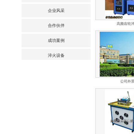
企业风采
高频齿轮
合作伙伴
成功案例
淬火设备
熔炼设备
公司外
淬火设备
熔炼设备
焊接设备
热装配设备