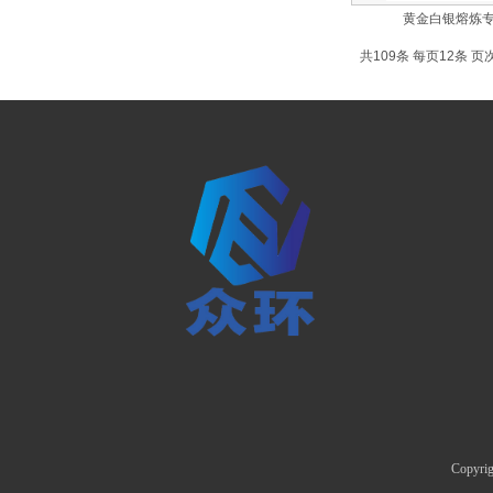
黄金白银熔炼
共109条 每页12条 页次
网站首页
菜
|
Copyr