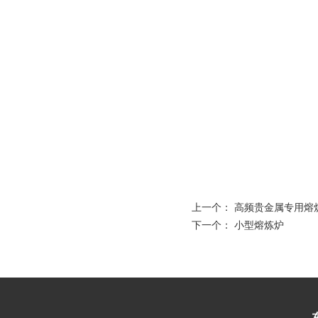
上一个：
高频贵金属专用熔
下一个：
小型熔炼炉
网站首页
菜单名称
淬火
|
|